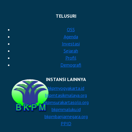
TELUSURI
OSS
Agenda
Investasi
Sejarah
Profil
Demografi
INSTANSI LAINNYA
bkpmyogyakarta.id
bkpmtasikmalaya.org
bkpmsurakartasolo.org
bkpmmaluku.id
bkpmbanjarnegara.org
PPID