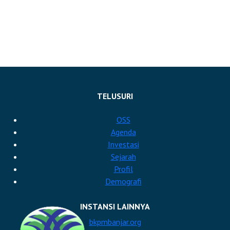
TELUSURI
OSS
Agenda
Investasi
Sejarah
Profil
Demografi
INSTANSI LAINNYA
bkpmbanjar.org